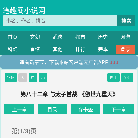
笔趣阁小说网
搜索
首页
玄幻
武侠
都市
历史
网游
科幻
言情
其他
排行
完本
登录
追看新章节，下载本站客户端无广告APP
↓↓↓
字体
大
中
小
换手
关灯
第八十二章 与太子首战-《傲世九重天》
上一章
目录
存书签
下一章
第(1/3)页