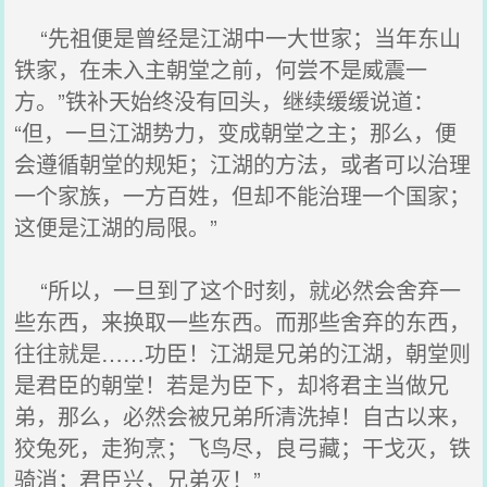
“先祖便是曾经是江湖中一大世家；当年东山
铁家，在未入主朝堂之前，何尝不是威震一
方。”铁补天始终没有回头，继续缓缓说道：
“但，一旦江湖势力，变成朝堂之主；那么，便
会遵循朝堂的规矩；江湖的方法，或者可以治理
一个家族，一方百姓，但却不能治理一个国家；
这便是江湖的局限。”
“所以，一旦到了这个时刻，就必然会舍弃一
些东西，来换取一些东西。而那些舍弃的东西，
往往就是……功臣！江湖是兄弟的江湖，朝堂则
是君臣的朝堂！若是为臣下，却将君主当做兄
弟，那么，必然会被兄弟所清洗掉！自古以来，
狡兔死，走狗烹；飞鸟尽，良弓藏；干戈灭，铁
骑消；君臣兴，兄弟灭！”