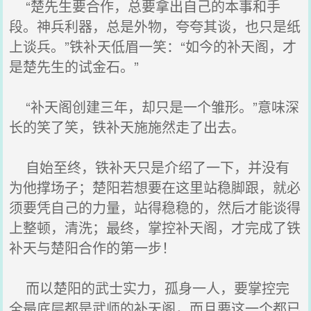
“楚先生要合作，总要拿出自己的本事和手
段。神兵利器，总是外物，夸夸其谈，也只是纸
上谈兵。”铁补天低眉一笑：“如今的补天阁，才
是楚先生的试金石。”
“补天阁创建三年，却只是一个雏形。”意味深
长的笑了笑，铁补天施施然走了出去。
自始至终，铁补天只是介绍了一下，并没有
为他撑场子；楚阳若想要在这里站稳脚跟，就必
须要凭自己的力量，站得稳稳的，然后才能谈得
上整顿，清洗；最终，掌控补天阁，才完成了铁
补天与楚阳合作的第一步！
而以楚阳的武士实力，孤身一人，要掌控完
全最底层都是武师的补天阁，而且要这一个都已