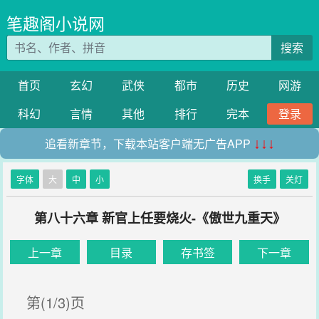
笔趣阁小说网
搜索
首页
玄幻
武侠
都市
历史
网游
科幻
言情
其他
排行
完本
登录
追看新章节，下载本站客户端无广告APP
↓↓↓
字体
大
中
小
换手
关灯
第八十六章 新官上任要烧火-《傲世九重天》
上一章
目录
存书签
下一章
第(1/3)页