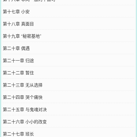
第十七章 小安
第十八章 真面目
第十九章 “秘密基地”
第二十章 偶遇
第二十一章 归途
第二十二章 暂住
第二十三章 无从选择
第二十四章 哭个痛快
第二十五章 与鬼魂对决
第二十六章 小小的改变
第二十七章 班长