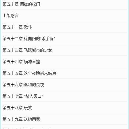
第五十章 闭拢的校门
上架感言
第五十一章 激斗
第五十二章 徐向阳的“杀手锏”
第五十三章 飞跃城市的少女
第五十四章 横冲直撞
第五十五章 这个夜晚尚未结束
第五十六章 温和的良夜
第五十七章 “杀人灭口”
第五十八章 玩笑
第五十九章 送她回家