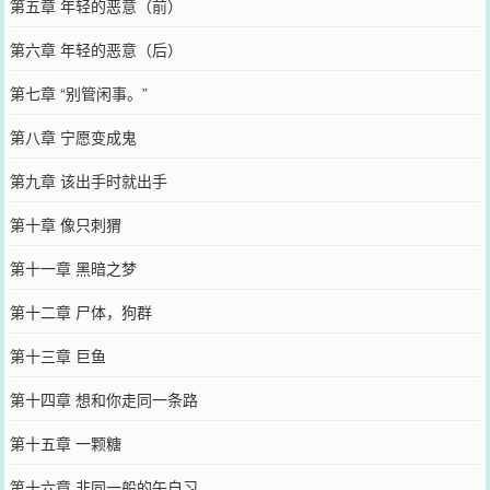
第五章 年轻的恶意（前）
第六章 年轻的恶意（后）
第七章 “别管闲事。”
第八章 宁愿变成鬼
第九章 该出手时就出手
第十章 像只刺猬
第十一章 黑暗之梦
第十二章 尸体，狗群
第十三章 巨鱼
第十四章 想和你走同一条路
第十五章 一颗糖
第十六章 非同一般的午自习