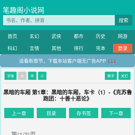
笔趣阁小说网
搜索
首页
玄幻
武侠
都市
历史
网游
科幻
言情
其他
排行
完本
登录
追看新章节，下载本站客户端无广告APP
↓↓↓
字体
大
中
小
换手
关灯
黑暗的车厢 第1章：黑暗的车厢，车卡（1）-《克苏鲁
跑团：十善十恶论》
上一章
目录
存书签
下一章
第(1/3)页