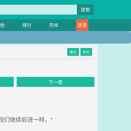
搜索
他
排行
完本
登录
换手
关灯
下一章
我们继续前进一样。”