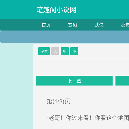
笔趣阁小说网
首页
玄幻
武侠
都
字体
大
中
小
上一章
第(1/3)页
“老哥！你过来看！你看这个地图