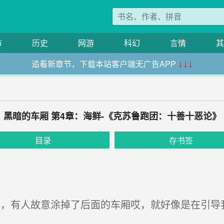
市
历史
网游
科幻
言情
其
追看新章节，下载本站客户端无广告APP
↓↓↓
黑暗的车厢 第4章：海鲜-《克苏鲁跑团：十善十恶论》
目录
存书签
，有人故意涂掉了后面的车厢哎，就好像是在引导