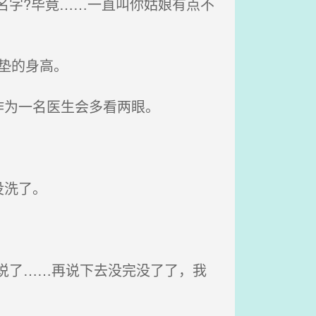
名字?毕竟……一直叫你姑娘有点不
鞋垫的身高。
作为一名医生会多看两眼。
没洗了。
说了……再说下去没完没了了，我