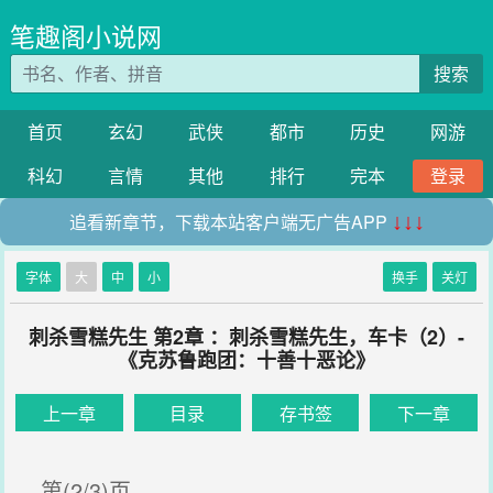
笔趣阁小说网
搜索
首页
玄幻
武侠
都市
历史
网游
科幻
言情
其他
排行
完本
登录
追看新章节，下载本站客户端无广告APP
↓↓↓
字体
大
中
小
换手
关灯
刺杀雪糕先生 第2章 ：刺杀雪糕先生，车卡（2）-
《克苏鲁跑团：十善十恶论》
上一章
目录
存书签
下一章
第(2/3)页