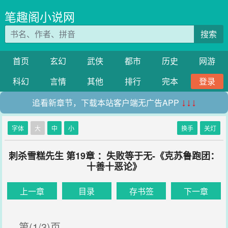
笔趣阁小说网
搜索
首页
玄幻
武侠
都市
历史
网游
科幻
言情
其他
排行
完本
登录
追看新章节，下载本站客户端无广告APP
↓↓↓
字体
大
中
小
换手
关灯
刺杀雪糕先生 第19章 ：失败等于无-《克苏鲁跑团：
十善十恶论》
上一章
目录
存书签
下一章
第(1/3)页