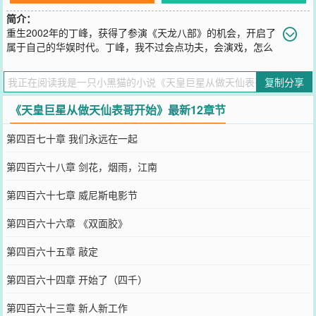
简介：
重生2002年的丁峰，获得了参演《天龙八部》的机会，开启了
属于自己的华娱时代。丁峰，我不过会点功夫，会演戏，怎么
就成了天皇巨星了呢？一个小人物奋斗的故事
您要是觉得《
天皇巨星从做天仙表哥开始
》还不错的话请不要忘记向
复制分享
您QQ群和微博微信里的朋友推荐哦！
《天皇巨星从做天仙表哥开始》最新12章节
第四百七十章 我们永远在一起
第四百六十八章 剑花，烟雨，江南
第四百六十七章 威尼斯电影节
第四百六十六章 《双面胶》
第四百六十五章 敲定
第四百六十四章 开始了（四千）
第四百六十三章 新人新工作