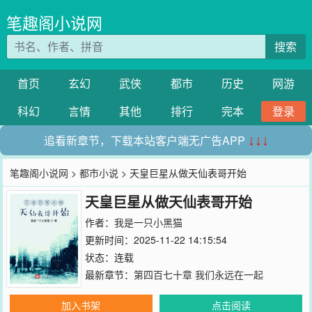
笔趣阁小说网
搜索
首页
玄幻
武侠
都市
历史
网游
科幻
言情
其他
排行
完本
登录
追看新章节，下载本站客户端无广告APP
↓↓↓
笔趣阁小说网
>
都市小说
> 天皇巨星从做天仙表哥开始
天皇巨星从做天仙表哥开始
作者：
我是一只小黑猫
更新时间：2025-11-22 14:15:54
状态：连载
最新章节：
第四百七十章 我们永远在一起
加入书架
点击阅读