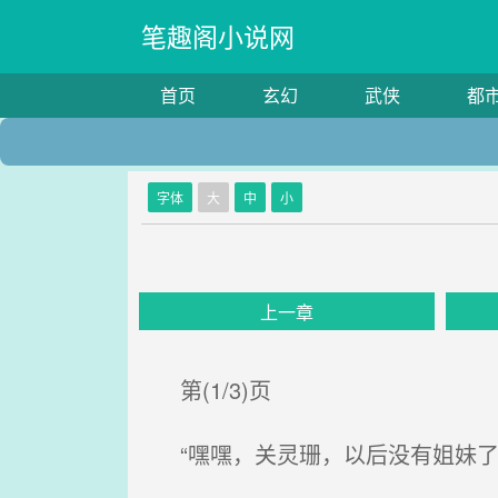
笔趣阁小说网
首页
玄幻
武侠
都
字体
大
中
小
上一章
第(1/3)页
“嘿嘿，关灵珊，以后没有姐妹了，