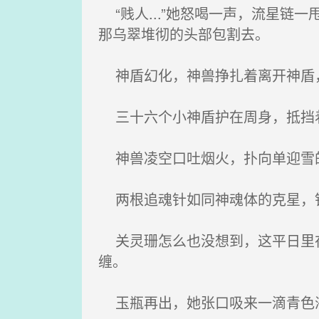
“贱人...”她怒喝一声，流星链
那乌翠堆彻的头部包割去。
神盾幻化，神兽挣扎着离开神盾
三十六个小神盾护在周身，抵挡
神兽凌空口吐烟火，扑向单迎雪
两根追魂针如同神魂体的克星，
关灵珊怎么也没想到，这平日里在
缠。
玉瓶再出，她张口吸来一滴青色