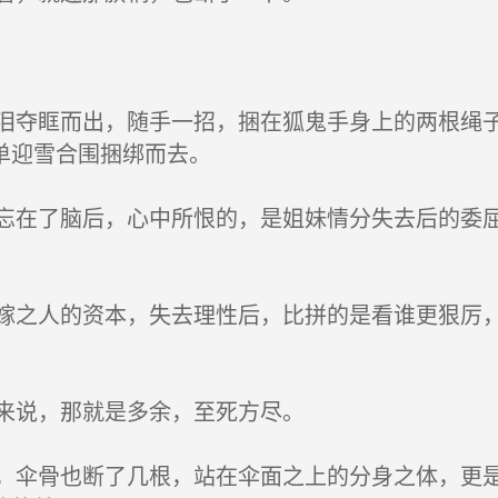
夺眶而出，随手一招，捆在狐鬼手身上的两根绳子
单迎雪合围捆绑而去。
在了脑后，心中所恨的，是姐妹情分失去后的委屈
之人的资本，失去理性后，比拼的是看谁更狠厉，
来说，那就是多余，至死方尽。
伞骨也断了几根，站在伞面之上的分身之体，更是