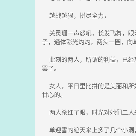
越战越狠，拼尽全力，
关灵珊一声怒吼，长发飞舞，眼泪
子，通体彩光灼灼，两头一圈，向
此刻的两人，所谓的利益，已经忘
罢了。
女人，平日里比拼的是美丽和所嫁
甘心的。
两人杀红了眼，时光对她们二人
单迎雪的遮天伞上多了几个小洞，