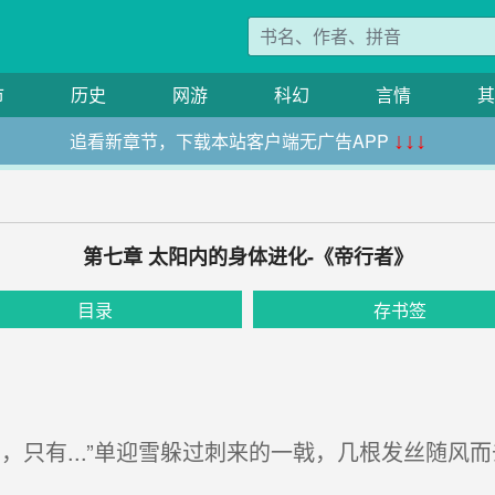
市
历史
网游
科幻
言情
其
追看新章节，下载本站客户端无广告APP
↓↓↓
第七章 太阳内的身体进化-《帝行者》
目录
存书签
只有...”单迎雪躲过刺来的一戟，几根发丝随风而