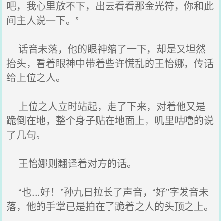
吧，我心里放不下，出去看看那金光符，你和此
间主人说一下。”
话音未落，他的眼神缩了一下，却是又坦然
抬头，看着眼神中带着些许慌乱的王怡娜，传话
给上位之人。
上位之人立时站起，走了下来，对着他又是
跪倒在地，整个身子贴在地面上，叽里咕噜的说
了几句。
王怡娜则翻译着对方的话。
“也...好！”孙九日拉长了声音，“好”字发音未
落，他的手掌已是拍在了跪着之人的头顶之上。