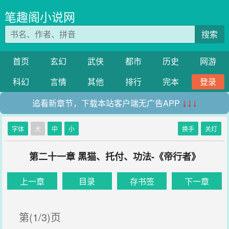
笔趣阁小说网
搜索
首页
玄幻
武侠
都市
历史
网游
科幻
言情
其他
排行
完本
登录
追看新章节，下载本站客户端无广告APP
↓↓↓
字体
大
中
小
换手
关灯
第二十一章 黑猫、托付、功法-《帝行者》
上一章
目录
存书签
下一章
第(1/3)页