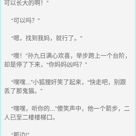
可以长大的啊！”
“可以吗？”
“嗯，找到我妈，就行了。”
“噢！”孙九日满心欢喜，举步跨上一个台阶，
却是停了下来，“你妈妈凶吗？”
“嘿嘿...”小狐狸奸笑了起来，“快走吧，别跟
丢了那鬼猫。”
“嘿嘿，听你的...”傻笑声中，他一个箭步，二
人已至二楼楼梯口。
“那边!”