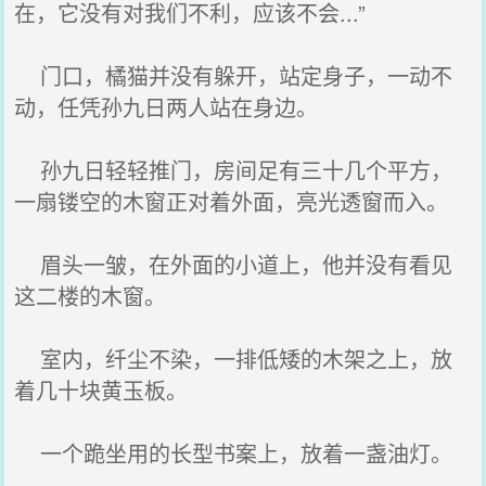
在，它没有对我们不利，应该不会...”
门口，橘猫并没有躲开，站定身子，一动不
动，任凭孙九日两人站在身边。
孙九日轻轻推门，房间足有三十几个平方，
一扇镂空的木窗正对着外面，亮光透窗而入。
眉头一皱，在外面的小道上，他并没有看见
这二楼的木窗。
室内，纤尘不染，一排低矮的木架之上，放
着几十块黄玉板。
一个跪坐用的长型书案上，放着一盏油灯。