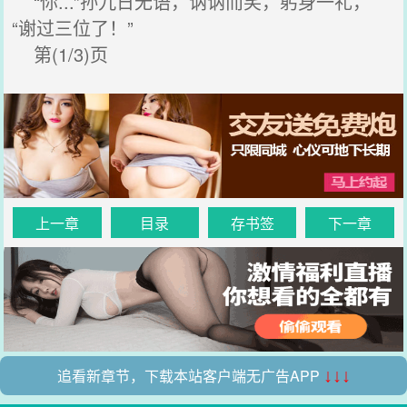
“你...”孙九日无语，讷讷而笑，躬身一礼，
“谢过三位了！”
第(1/3)页
上一章
目录
存书签
下一章
追看新章节，下载本站客户端无广告APP
↓↓↓