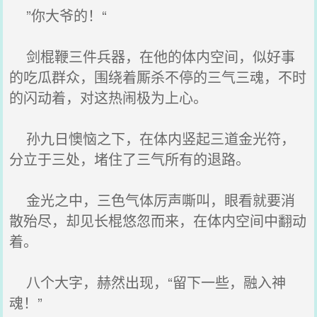
”你大爷的！“
剑棍鞭三件兵器，在他的体内空间，似好事
的吃瓜群众，围绕着厮杀不停的三气三魂，不时
的闪动着，对这热闹极为上心。
孙九日懊恼之下，在体内竖起三道金光符，
分立于三处，堵住了三气所有的退路。
金光之中，三色气体厉声嘶叫，眼看就要消
散殆尽，却见长棍悠忽而来，在体内空间中翻动
着。
八个大字，赫然出现，“留下一些，融入神
魂！”