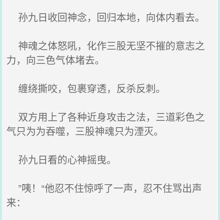
孙九日收回神念，回归本地，向体内看去。
神魂之体怒吼，化作三股无坚不摧的意志之
力，向三色气体堵去。
缠绕撕咬，包裹穿透，反杀反刺。
双方用上了各种近身攻击之法，三道彩色之
气只为为吞噬，三股神魂只为湮灭。
孙九日看的心神摇曳。
”咦！“他忍不住惊呼了一声，忍不住骂出声
来：