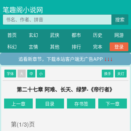
笔趣阁小说网
搜索
首页
玄幻
武侠
都市
历史
网游
科幻
言情
其他
排行
完本
登录
追看新章节，下载本站客户端无广告APP
↓↓↓
字体
大
中
小
换手
关灯
第二十七章 阿难、长天、绿梦-《帝行者》
上一章
目录
存书签
下一章
第(1/3)页