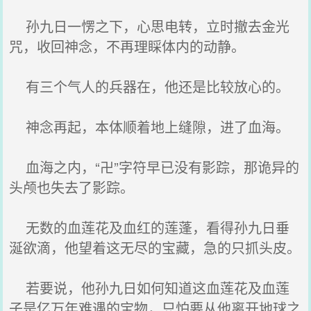
孙九日一愣之下，心思电转，立时撤去金光
咒，收回神念，不再理睬体内的动静。
有三个气人的兵器在，他还是比较放心的。
神念再起，本体顺着地上缝隙，进了血海。
血海之内，“卍”字符早已没有影踪，那诡异的
头颅也失去了影踪。
无数的血莲花及血红的莲蓬，看得孙九日垂
涎欲滴，他望着这无尽的宝藏，急的只抓头皮。
若要说，他孙九日如何知道这血莲花及血莲
子是亿万年难遇的宝物，只怕要从他离开地球之