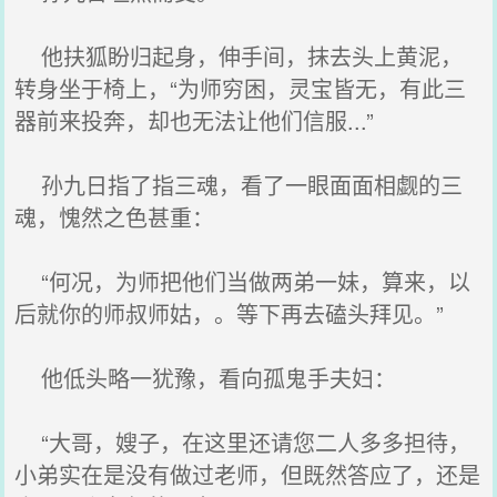
他扶狐盼归起身，伸手间，抹去头上黄泥，
转身坐于椅上，“为师穷困，灵宝皆无，有此三
器前来投奔，却也无法让他们信服...”
孙九日指了指三魂，看了一眼面面相觑的三
魂，愧然之色甚重：
“何况，为师把他们当做两弟一妹，算来，以
后就你的师叔师姑，。等下再去磕头拜见。”
他低头略一犹豫，看向孤鬼手夫妇：
“大哥，嫂子，在这里还请您二人多多担待，
小弟实在是没有做过老师，但既然答应了，还是