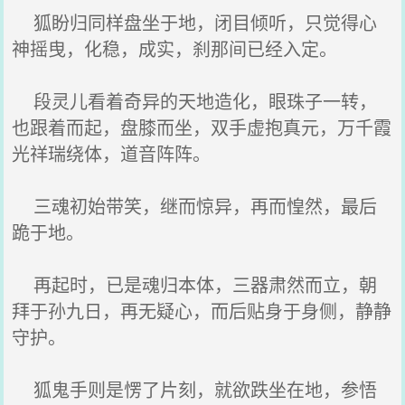
狐盼归同样盘坐于地，闭目倾听，只觉得心
神摇曳，化稳，成实，刹那间已经入定。
段灵儿看着奇异的天地造化，眼珠子一转，
也跟着而起，盘膝而坐，双手虚抱真元，万千霞
光祥瑞绕体，道音阵阵。
三魂初始带笑，继而惊异，再而惶然，最后
跪于地。
再起时，已是魂归本体，三器肃然而立，朝
拜于孙九日，再无疑心，而后贴身于身侧，静静
守护。
狐鬼手则是愣了片刻，就欲跌坐在地，参悟