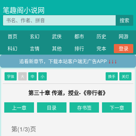
笔趣阁小说网
搜索
首页
玄幻
武侠
都市
历史
网游
科幻
言情
其他
排行
完本
登录
追看新章节，下载本站客户端无广告APP
↓↓↓
字体
大
中
小
换手
关灯
第三十章 传道，授业-《帝行者》
上一章
目录
存书签
下一章
第(1/3)页