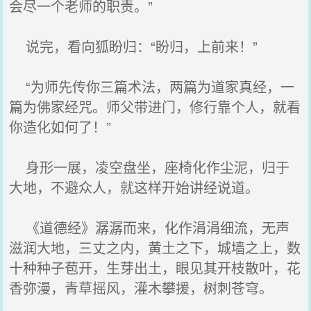
会尽一个老师的职责。”
说完，看向狐盼归：“盼归，上前来！”
“为师先传你三篇术法，两篇为道家真经，一
篇为佛家经咒。师父带进门，修行靠个人，就看
你造化如何了！”
身形一展，凌空盘坐，座椅化作尘泥，归于
大地，不避众人，就这样开始讲经说道。
《道德经》潺潺而来，化作涓涓细流，无声
滋润大地，三丈之内，黄土之下，城墙之上，数
十种种子苞开，生芽出土，眼见其开枝散叶，花
香弥漫，青草摇风，灌木攀援，树刺苍穹。