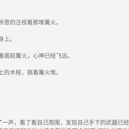
所思的注视着那堆篝火。
身上。
着面前篝火，心神已经飞远。
上的木枝，挑着篝火堆。
了一声，看了看自己周围，发现自己手下的武器已