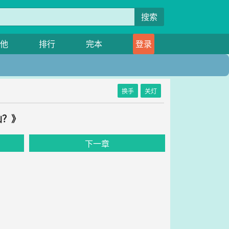
搜索
他
排行
完本
登录
换手
关灯
仙？》
下一章