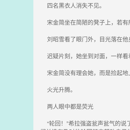
四名黑衣人消失不见。
宋金简坐在简陋的凳子上，若有
刘昭雪看了眼门外，目光落在他
迟疑片刻，她坐到对面，一样看
宋金简没有理会她，而是捡起地
火光升腾。
两人眼中都是荧光
“轮回！”希拉强盗瓮声瓮气的说