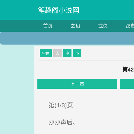
笔趣阁小说网
首页
玄幻
武侠
都
字体
大
中
小
第4
上一章
第(1/3)页
沙沙声后。