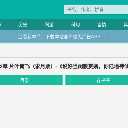
市
历史
网游
科幻
言情
其
追看新章节，下载本站客户端无广告APP
↓↓↓
22章 片叶南飞（求月票）-《说好当闲散赘婿，你陆地神
目录
存书签