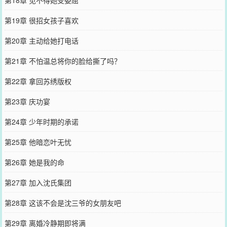
第19章 很招女孩子喜欢
第20章 主动给她打电话
第21章 不怕温总将你的脸给撕了吗？
第22章 拿回苏绣版权
第23章 庆功宴
第24章 少年时期的承诺
第25章 他暗恋叶无忧
第26章 她是我的命
第27章 加入沈氏集团
第28章 这该不会是沈三爷的女朋友吧
第29章 离婚冷静期即将满