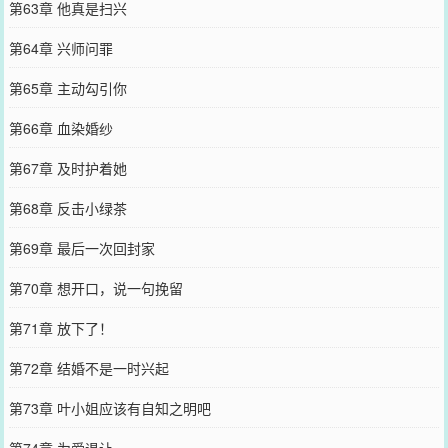
第63章 他真是扫兴
第64章 兴师问罪
第65章 主动勾引你
第66章 血染婚纱
第67章 及时护着她
第68章 反击小绿茶
第69章 最后一次回封家
第70章 想开口，说一句挽留
第71章 放下了！
第72章 结婚不是一时兴起
第73章 叶小姐应该有自知之明吧
第74章 为爱退让