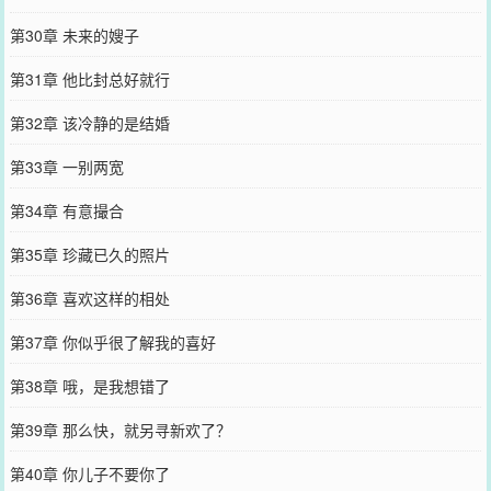
第30章 未来的嫂子
第31章 他比封总好就行
第32章 该冷静的是结婚
第33章 一别两宽
第34章 有意撮合
第35章 珍藏已久的照片
第36章 喜欢这样的相处
第37章 你似乎很了解我的喜好
第38章 哦，是我想错了
第39章 那么快，就另寻新欢了？
第40章 你儿子不要你了