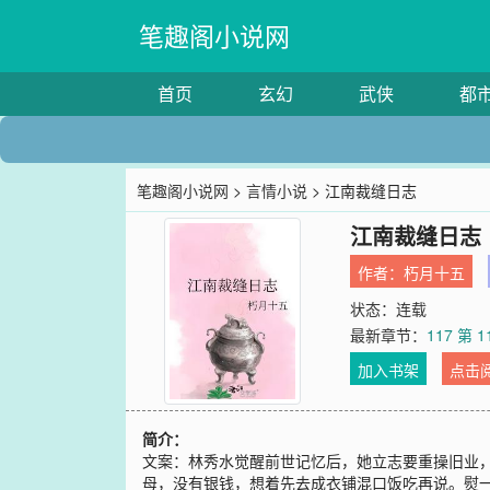
笔趣阁小说网
首页
玄幻
武侠
都
笔趣阁小说网
>
言情小说
> 江南裁缝日志
江南裁缝日志
作者：
朽月十五
状态：连载
最新章节：
117 第 1
加入书架
点击
简介：
文案：林秀水觉醒前世记忆后，她立志要重操旧业
母，没有银钱，想着先去成衣铺混口饭吃再说。熨一