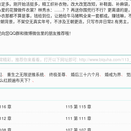
肯定多。刚开始活挺多，精工织补衣物，改大改宽改短，补鞋面、补麻袋
心爱的花狸做件衣裳？林秀水：……？？再送你围兜行不行？更离谱的是
小衣那都不算是事，钱给到位，让她给牛马猪鸭全来一套都成。赚钱嘛，
宋朝背景，不架空无真实年号，不涉及王朝更迭，只写市井日常2.有男主，
记向您QQ群和微博微信里的朋友推荐哦！
]
、
重生之无限逆推系统
、
终极圣尊
、
婚后三十六个月
、
婚戒为界
、
觉
么红颜遍布天下？
、
116 章
115 第 115 章
112 章
111 第 111 章
108 章
107 第 107 章