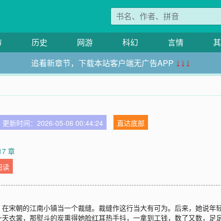
市
历史
网游
科幻
言情
其
追看新章节，下载本站客户端无广告APP
↓↓↓
更新时间：2026-05-06 00:44:24
直达底部
17 章
阅读
，在宋朝的江南小镇当一个裁缝。裁缝作这行当大有可为。后来，她说年
天衣裳，那熨斗的炭熏得她脸红耳热手抖，一拿到工钱，数了又数，足足