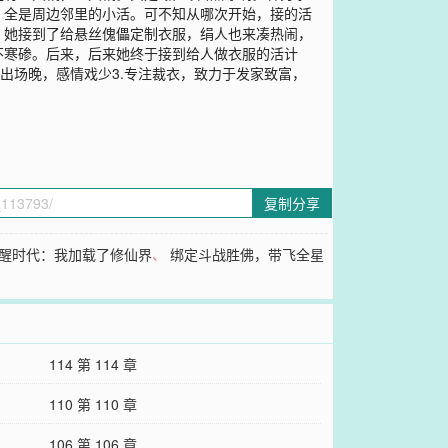
，全是周边邻里的小活。可不知从哪次开始，接的活
，她接到了给悬丝傀儡定制衣服，绢人也来凑热闹，
不寒碜。后来，后来她终于接到给人做衣服的活计
出场晚，感情戏少3.专注裁衣，致力于发家致富，
复制分享
醒时代：我加载了修仙界
、
绑定斗战胜佛，带飞全星
114 第 114 章
110 第 110 章
106 第 106 章