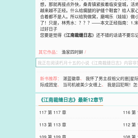
想，那就再接点外快，桑青镇紧挨着临安皇城，活
越来越不正经。什么给瘸腿的驴缝个鞋套？给人家
合着都不是人。所以给狗做窝，磨喝乐（娃娃）做
了！只是，林秀水：？？？——本文正经指南：1.
过好日子
您要是觉得《
江南裁缝日志
》还不错的话请不要忘
其它作品：
渔家四时鲜
/
新书推荐：
湛蓝徽章
、
我怀了男主叔祖父的崽[星际
际成团宠
、
当司机被美少女缠上
、
我是囚犯啊！怎
《江南裁缝日志》最新12章节
117 第 117 章
116 第 
113 第 113 章
112 第 
109 第 109 章
108 第 