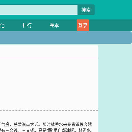
搜索
他
排行
完本
登录
轻气盛，总爱说点大话。那时林秀水来桑青镇投奔姨
有三文钱，三文钱。真是“薪”尽自然凉啊。林秀水