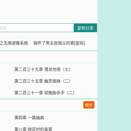
复制分享
之无限逆推系统
、
我怀了男主叔祖父的崽[星际]
、
第二百三十九章 潜龙勿用（七）
第二百三十五章 幽灵姐妹（二）
第二百三十一章 双胞胎杀手（二）
倒序
第四章 一路抽疯
第八章 桃花村的来客