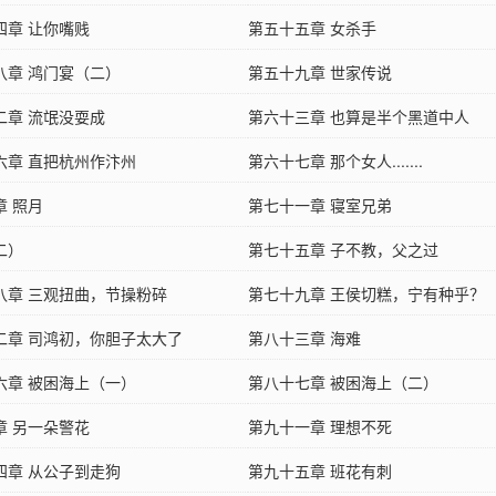
四章 让你嘴贱
第五十五章 女杀手
八章 鸿门宴（二）
第五十九章 世家传说
二章 流氓没耍成
第六十三章 也算是半个黑道中人
六章 直把杭州作汴州
第六十七章 那个女人.......
章 照月
第七十一章 寝室兄弟
二）
第七十五章 子不教，父之过
八章 三观扭曲，节操粉碎
第七十九章 王侯切糕，宁有种乎？
二章 司鸿初，你胆子太大了
第八十三章 海难
六章 被困海上（一）
第八十七章 被困海上（二）
章 另一朵警花
第九十一章 理想不死
四章 从公子到走狗
第九十五章 班花有刺