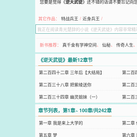
您要是觉得《
逆天武徒
》还不错的话请不要忘记向
其它作品：
特战兵王
/
近身兵王
/
新书推荐：
真千金有学神空间
、
仙秘
、
传奇人生
《逆天武徒》最新12章节
第二百四十二章 三年后【大结局】
第二百
第二百三十八章 把紫绫送你
第二百
第二百三十四章 幽灵姐妹（一）
第二百
章节列表，第1章~ 100章/共242章
第一章 我是来上大学的
第二章
第五章 梦
第六章