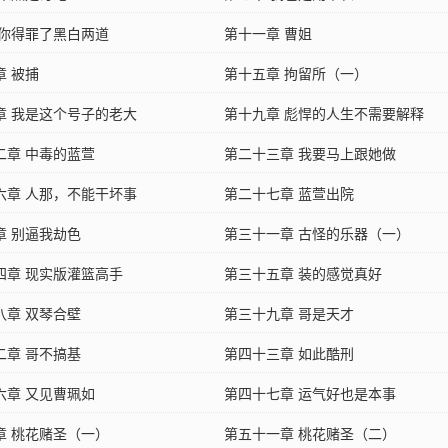
 你得罪了黑白两道
第十一章 曹姐
章 被捕
第十五章 拘留所（一）
章 我是这个号子的老大
第十九章 彪悍的人生不需要解释
二章 中毒的蓝萱
第二十三章 我要马上跟她做
六章 人那，不能干坏事
第二十七章 蓝萱出院
章 别逼我劫色
第三十一章 古怪的乐器（一）
四章 现实版灌篮高手
第三十五章 装的感觉真好
八章 双琴合壁
第三十九章 哥是天才
二章 哥不搞基
第四十三章 如此酷刑
六章 又见曹珮如
第四十七章 运气好也是本事
章 桃花赌圣（一）
第五十一章 桃花赌圣（二）