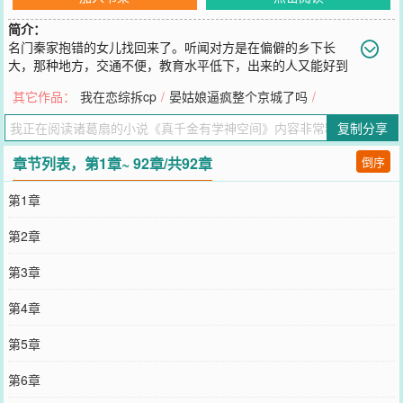
简介：
名门秦家抱错的女儿找回来了。听闻对方是在偏僻的乡下长
大，那种地方，交通不便，教育水平低下，出来的人又能好到
哪儿去？一时之间，秦家全家愁的辗转难眠。见面第一天。秦妈妈：
其它作品：
我在恋综拆cp
/
晏姑娘逼疯整个京城了吗
/
月儿也十五了，还在读书吗？中考刚结束，如果还在读书，没有辍
学，高中你就和阮阮读同一所吧。假千金秦阮骄傲的挺了挺胸：是
复制分享
啊，姐姐。我今年考了五百四十五分，进了全市最好的高中。姐姐，
你考了多少分呀？陆月：七百四十五。秦爸爸：
章节列表，第1章~ 92章/共92章
倒序
您要是觉得《
真千金有学神空间
》还不错的话请不要忘记向您QQ群和
微博微信里的朋友推荐哦！
第1章
第2章
第3章
第4章
第5章
第6章