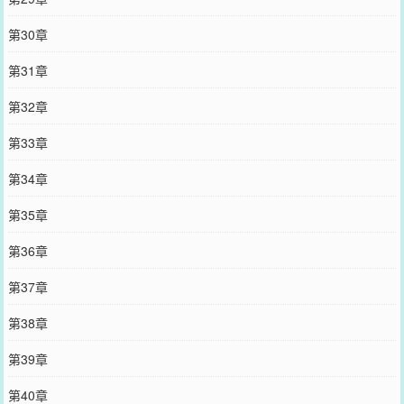
第30章
第31章
第32章
第33章
第34章
第35章
第36章
第37章
第38章
第39章
第40章