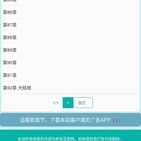
第86章
第87章
第88章
第89章
第90章
第91章
第92章 大结局
1/1
1
追看新章节，下载本站客户端无广告APP
↓↓↓
本站所有收录的内容均来自互联网，如有侵权我们将尽快删除。