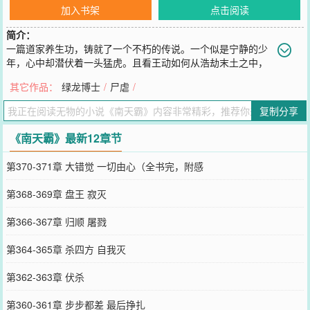
加入书架
点击阅读
简介：
一篇道家养生功，铸就了一个不朽的传说。一个似是宁静的少
年，心中却潜伏着一头猛虎。且看王动如何从浩劫末土之中，
一步步成长为南天霸主。
其它作品：
绿龙博士
/
尸虐
/
您要是觉得《
南天霸
》还不错的话请不要忘记向您QQ群和微博微信里
的朋友推荐哦！
复制分享
《南天霸》最新12章节
第370-371章 大错觉 一切由心（全书完，附感
第368-369章 盘王 寂灭
第366-367章 归顺 屠戮
第364-365章 杀四方 自我灭
第362-363章 伏杀
第360-361章 步步都差 最后挣扎