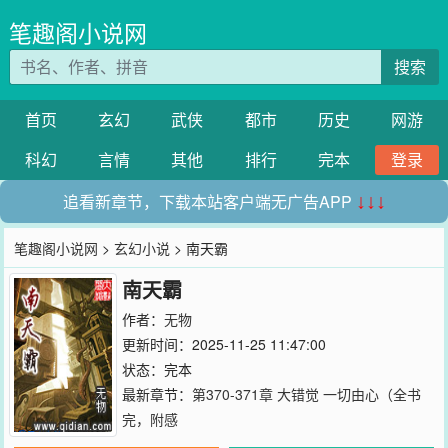
笔趣阁小说网
搜索
首页
玄幻
武侠
都市
历史
网游
科幻
言情
其他
排行
完本
登录
追看新章节，下载本站客户端无广告APP
↓↓↓
笔趣阁小说网
>
玄幻小说
> 南天霸
南天霸
作者：
无物
更新时间：2025-11-25 11:47:00
状态：完本
最新章节：
第370-371章 大错觉 一切由心（全书
完，附感