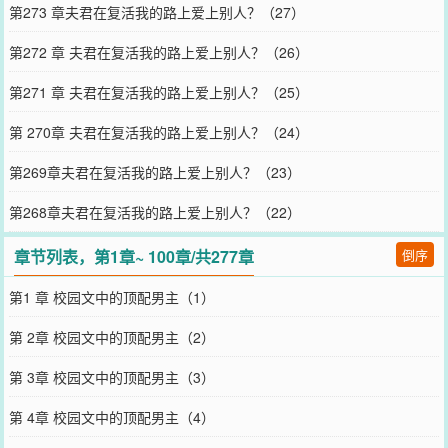
第273 章夫君在复活我的路上爱上别人？（27）
第272 章 夫君在复活我的路上爱上别人？（26）
第271 章 夫君在复活我的路上爱上别人？（25）
第 270章 夫君在复活我的路上爱上别人？（24）
第269章夫君在复活我的路上爱上别人？（23）
第268章夫君在复活我的路上爱上别人？（22）
章节列表，第1章~ 100章/共277章
倒序
第1 章 校园文中的顶配男主（1）
第 2章 校园文中的顶配男主（2）
第 3章 校园文中的顶配男主（3）
第 4章 校园文中的顶配男主（4）