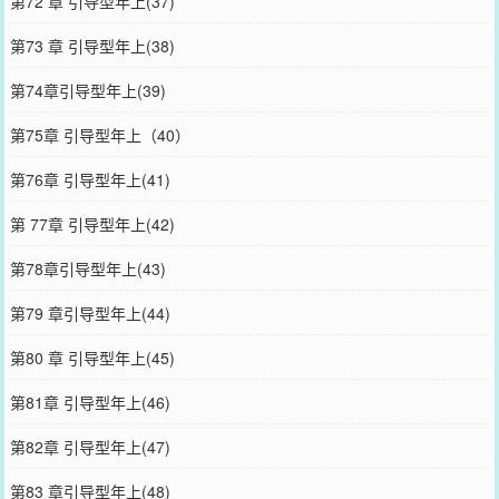
第72 章 引导型年上(37)
第73 章 引导型年上(38)
第74章引导型年上(39)
第75章 引导型年上（40）
第76章 引导型年上(41)
第 77章 引导型年上(42)
第78章引导型年上(43)
第79 章引导型年上(44)
第80 章 引导型年上(45)
第81章 引导型年上(46)
第82章 引导型年上(47)
第83 章引导型年上(48)