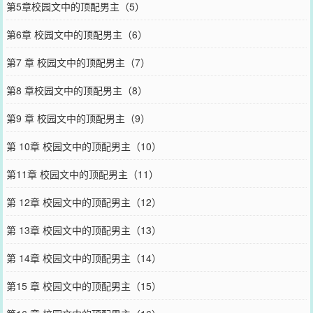
第5章校园文中的顶配男主（5）
第6章 校园文中的顶配男主（6）
第7 章 校园文中的顶配男主（7）
第8 章校园文中的顶配男主（8）
第9 章 校园文中的顶配男主（9）
第 10章 校园文中的顶配男主（10）
第11章 校园文中的顶配男主（11）
第 12章 校园文中的顶配男主（12）
第 13章 校园文中的顶配男主（13）
第 14章 校园文中的顶配男主（14）
第15 章 校园文中的顶配男主（15）