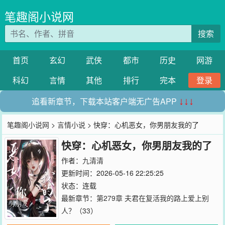
笔趣阁小说网
搜索
首页
玄幻
武侠
都市
历史
网游
科幻
言情
其他
排行
完本
登录
追看新章节，下载本站客户端无广告APP
↓↓↓
笔趣阁小说网
>
言情小说
> 快穿：心机恶女，你男朋友我的了
快穿：心机恶女，你男朋友我的了
作者：
九清清
更新时间：2026-05-16 22:25:25
状态：连载
最新章节：
第279章 夫君在复活我的路上爱上别
人？（33）