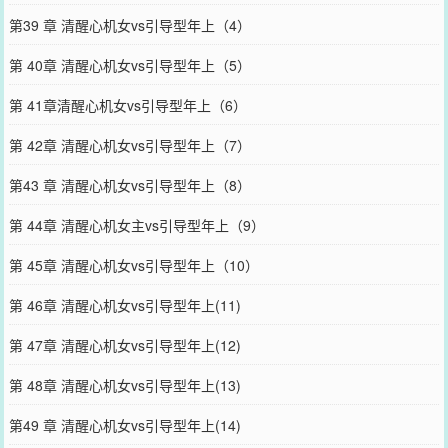
第39 章 清醒心机女vs引导型年上（4）
第 40章 清醒心机女vs引导型年上（5）
第 41章清醒心机女vs引导型年上（6）
第 42章 清醒心机女vs引导型年上（7）
第43 章 清醒心机女vs引导型年上（8）
第 44章 清醒心机女主vs引导型年上（9）
第 45章 清醒心机女vs引导型年上（10）
第 46章 清醒心机女vs引导型年上(11)
第 47章 清醒心机女vs引导型年上(12)
第 48章 清醒心机女vs引导型年上(13)
第49 章 清醒心机女vs引导型年上(14)