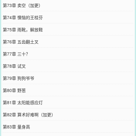
第73章 卖空（加更）
第74章 懊恼的王桂芬
第75章 雨靴，解放鞋
第76章 五齿翻土叉
第77章 三十？
第78章 试叉
第79章 狗狗爷爷
第80章 野葱
第81章 太阳能感应灯
第82章 算术好难啊（加更）
第83章 量身高