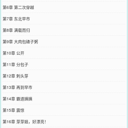
第6章 第二次穿越
第7章 东北早市
第8章 满载而归
第9章 大肉包碴子粥
第10章 公开
第11章 分包子
第12章 刺头芽
第13章 再到早市
第14章 霸道姨姨
第15章 震惊
第16章 芽芽姐，好漂亮！