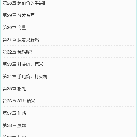
第28章 赵伯伯的手最脏
第29章 分发东西
第30章 商量
第31章 逮着只野鸡
第32章 我鸡呢？
第33章 排骨肉，苞米
第34章 手电筒，打火机
第35章 棉鞋
第36章 80斤精米
第37章 仙鸡
第38章 晨趣