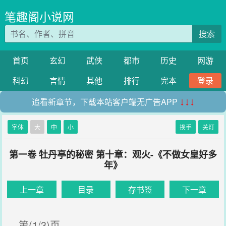
笔趣阁小说网
搜索
首页
玄幻
武侠
都市
历史
网游
科幻
言情
其他
排行
完本
登录
追看新章节，下载本站客户端无广告APP
↓↓↓
字体
大
中
小
换手
关灯
第一卷 牡丹亭的秘密 第十章：观火-《不做女皇好多
年》
上一章
目录
存书签
下一章
第(1/3)页