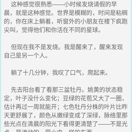
这种感觉很熟悉——小时候发烧请假的早
晨，就是这种感觉。世界是模糊的，时间是粘稠
的，你在床上躺着，听窗外的小朋友在楼下疯跑
尖叫，觉得他们和你活在不同的星球。
但现在我不是发烧。我是醒来了，醒来发现
自己是另一个人。
躺了十几分钟，我叹了口气，爬起来。
先去阳台看了看那三盆牡丹。姚黄的状态稳
定，叶子没什么变化；豆绿的花苞又大了一圈，
估计再过一周就能开；七色牡丹分株的叶片比昨
天更舒展了，颜色从嫩绿变成了深绿，脉络里那
些光点在清晨的阳光下看得更清楚了——不是光