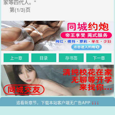
家等四代人。”
第(1/3)页
上一章
目录
存书签
下一章
追看新章节，下载本站客户端无广告APP
↓↓↓
.
.