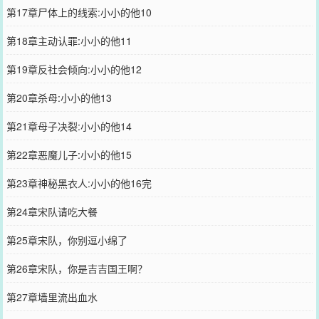
第17章尸体上的线索:小小的他10
第18章主动认罪:小小的他11
第19章反社会倾向:小小的他12
第20章杀母:小小的他13
第21章母子决裂:小小的他14
第22章恶魔儿子:小小的他15
第23章神秘黑衣人:小小的他16完
第24章宋队请吃大餐
第25章宋队，你别逗小绵了
第26章宋队，你是吉吉国王啊？
第27章墙里流出血水