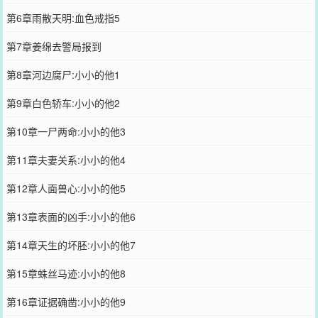
第6章雨散天明:血色戒指5
第7章姜绵去警局报到
第8章河边腐尸:小小的他1
第9章白色轿车:小小的他2
第10章一尸两命:小小的他3
第11章夫妻关系:小小的他4
第12章人面兽心:小小的他5
第13章表面的凶手:小小的他6
第14章天生的坏胚:小小的他7
第15章蛛丝马迹:小小的他8
第16章证据确凿:小小的他9