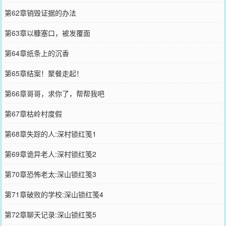
第62章销毁证据的办法
第63章以糠塞口，被发覆面
第64章纸条上的沉香
第65章结案！聚餐走起！
第66章哥哥，求你了，帮帮我吧
第67章枯岭村度假
第68章失踪的人:深村锁红笺1
第69章诡异老人:深村锁红笺2
第70章恐怖老太:深山锁红笺3
第71章破败的学校:深山锁红笺4
第72章聊天记录:深山锁红笺5