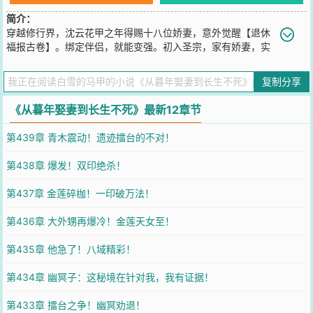
简介：
穿越修行界，沈云花甲之年得赐十八位娇妻，意外觉醒【退休
福报古卷】。绑定伴侣，就能变强。初入圣宗，家有娇妻，实
力卑微，唯有苟住。默默绑定道侣，低调修炼，静待身体返老还童。
沈云本想一直躲在角落安静修仙，谁知不知不觉竟成了圣宗隐藏的战
复制分享
力天花板。“真是害苦了我。”那只好……换个更强的上宗，继续苟。直
到某日，他忽觉自己挥手可倾覆一界，放眼诸天，竟再无抗手。沈云
《从暮年娶妻到长生不死》最新12章节
沉默半晌，一脚踹碎房中“苟道”牌匾：“摊牌了，不装了。”……万古皆
寂，道祖临尘。脚踏妖魔，拳镇诸天。自此仙路重开，神话再启。
第439章 青木震动！遗迹擂台的不对！
【已有同题材三百多万字精品老书，放心阅读。】
您要是觉得《
从暮年娶妻到长生不死
》还不错的话请不要忘记向您QQ
第438章 爆发！双印绝杀！
群和微博微信里的朋友推荐哦！
第437章 金莲碎枷！一印破万法！
第436章 大外甥再爆冷！金莲天女至！
第435章 他急了！八域精彩！
第434章 幽冥子：这秘境在针对我，我有证据！
第433章 擂台之争！幽冥劝退！