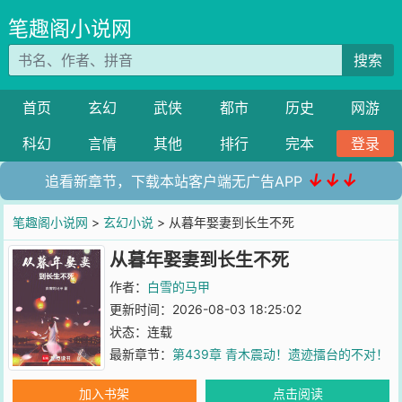
笔趣阁小说网
搜索
首页
玄幻
武侠
都市
历史
网游
科幻
言情
其他
排行
完本
登录
↓↓↓
追看新章节，下载本站客户端无广告APP
笔趣阁小说网
>
玄幻小说
> 从暮年娶妻到长生不死
从暮年娶妻到长生不死
作者：
白雪的马甲
更新时间：2026-08-03 18:25:02
状态：连载
最新章节：
第439章 青木震动！遗迹擂台的不对！
加入书架
点击阅读