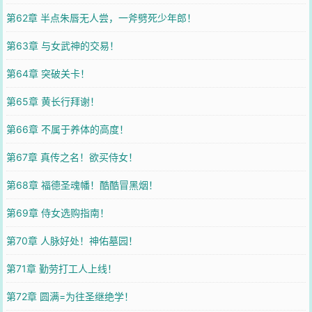
第62章 半点朱唇无人尝，一斧劈死少年郎！
第63章 与女武神的交易！
第64章 突破关卡！
第65章 黄长行拜谢！
第66章 不属于养体的高度！
第67章 真传之名！欲买侍女！
第68章 福德圣魂幡！酷酷冒黑烟！
第69章 侍女选购指南！
第70章 人脉好处！神佑墓园！
第71章 勤劳打工人上线！
第72章 圆满=为往圣继绝学！