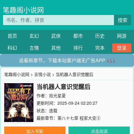
笔趣阁小说网
搜索
首页
玄幻
武侠
都市
历史
网游
科幻
言情
其他
排行
完本
登录
追看新章节，下载本站客户端无广告APP
↓↓↓
笔趣阁小说网
>
言情小说
> 当机器人意识觉醒后
当机器人意识觉醒后
作者：
拾光星夏
更新时间：2025-09-24 02:20:27
状态：连载
最新章节：
第八十七章 程家大变②
加入书架
点击阅读