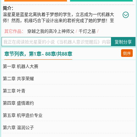
简介：
温星夏是蓝星北离执着于梦想的学生，立志成为一代机器大
师！然而，机缘巧合下设计出来的君祈完成了她的梦想！至
此，她以机器大师的身份进入了北离的上流社会，从而卷入了三大家
其它作品：
穿越之我的高冷上神师父
/
千灯之墓
/
族的纠纷中！与此同时，星际战争爆发，君祈被人指出有自主意识，
强烈建议销毁！不被世俗认可的爱情，又该何去何从··......;····【展
复制分享
开】【收起】
您要是觉得《
当机器人意识觉醒后
》还不错的话请不要忘记向您QQ群
章节列表，第1章~ 88章/共88章
倒序
和微博微信里的朋友推荐哦！
第一章 机器人大赛
第二章 共享荣耀
第三章 叶青
第四章 盛情邀约
第五章 机甲造价专业
第六章 温润公子