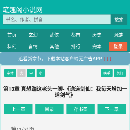
笔趣阁小说网
搜索
首页
玄幻
武侠
都市
历史
网游
科幻
言情
其他
排行
完本
登录
追看新章节，下载本站客户端无广告APP
↓↓↓
字体
大
中
小
换手
关灯
第13章 真想踹这老头一脚-《诡道剑仙：我每天增加一
道剑气》
上一章
目录
存书签
下一章
第(1/3)页