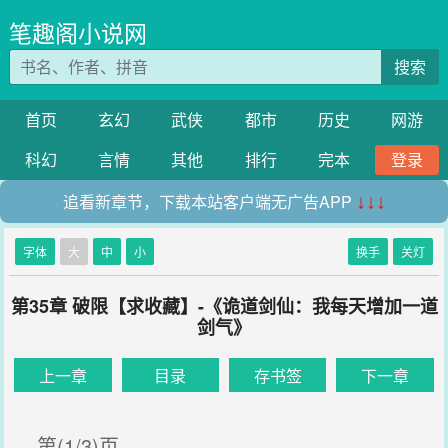
笔趣阁小说网
搜索
首页
玄幻
武侠
都市
历史
网游
科幻
言情
其他
排行
完本
登录
追看新章节，下载本站客户端无广告APP
↓↓↓
字体
大
中
小
换手
关灯
第35章 破限【求收藏】-《诡道剑仙：我每天增加一道
剑气》
上一章
目录
存书签
下一章
第(1/3)页