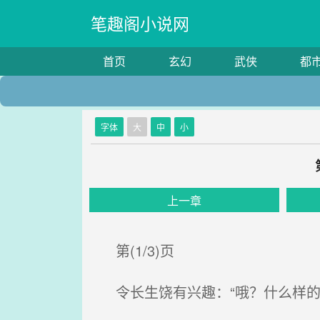
笔趣阁小说网
首页
玄幻
武侠
都
字体
大
中
小
上一章
第(1/3)页
令长生饶有兴趣：“哦？什么样的