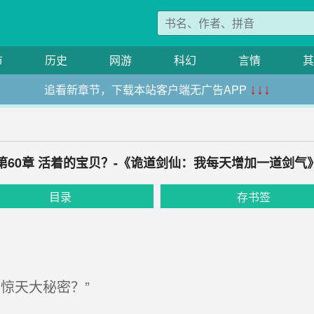
市
历史
网游
科幻
言情
其
追看新章节，下载本站客户端无广告APP
↓↓↓
第60章 活着的宝贝？-《诡道剑仙：我每天增加一道剑气
目录
存书签
惊天大秘密？”