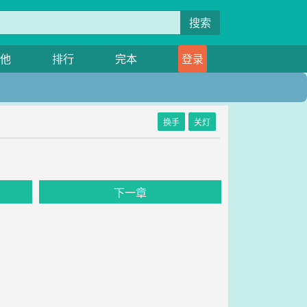
搜索
他
排行
完本
登录
换手
关灯
》
下一章