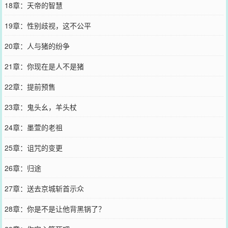
18章：天帝的智慧
19章：性别歧视，这不公平
20章：人与猪的纷争
21章：你现在是人不是猪
22章：提前预售
23章：鬼头幺，羊头杖
24章：墨萱的老祖
25章：诅咒的变更
26章：归途
27章：送去京城斩首示众
28章：你是不是让他背黑锅了？