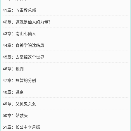
41章：五毒教总部
42章：这就是仙人的力量？
43章：南山七仙人
44章：育神学院沈临风
45章：去掌控这个世界
46章：谈判
47章：短暂的分别
48章：进京
49章：又见鬼头幺
50章：骷髅头
51章：长公主李月嫣