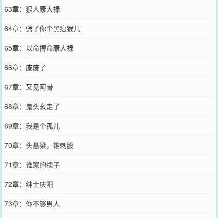
63章：狠人康大禄
64章：劈了你个黑瘦猴儿
65章：以命搏命康大禄
66章：废废了
67章：又见阿骨
68章：鬼头幺走了
69章：我是个孤儿
70章：头悬梁，锥刺股
71章：谁家的犊子
72章：绅士庆阳
73章：你不够男人