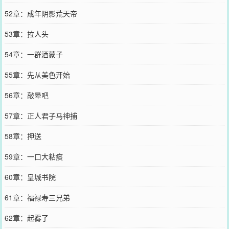
52章：成年阴影荒天帝
53章：拉人头
54章：一群酒蒙子
55章：先从美色开始
56章：敲晕吧
57章：正人君子马神捕
58章：押送
59章：一口大粘痰
60章：皇城书院
61章：福禄寿三兄弟
62章：起雾了