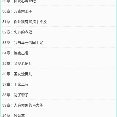
29章：你安心等死吧
30章：万毒宗圣子
31章：你让我有些措手不及
32章：忠心的老奴
33章：我与马元情同手足！
34章：连夜出发
35章：又见老倌儿
36章：圣女沈灵儿
37章：王家二叔
38章：乱了套了
39章：人穷命硬的马大爷
40章：妙音卒