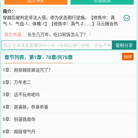
简介：
穿越后被判定非法入侵，修为状态倒行逆施。【修炼中：真
气-1、气血-1、体魄-1】【修炼中：真气-2……】马元眼含热
泪：“干了这碗毒药，终结我那残废的身躯！”【剧毒侵害身体：真气
其它作品：
长生几万年，吃口软饭怎么了？
/
+666、气血+888、体魄+666】马元：“咦……”……多年以后，马元成
为仙界一方大佬。面对手下众多仙神的提问，马元侃侃而谈：“我不喜
复制分享
欢真气，我甚至都没有碰过真气，我这辈子最后悔的一件事，就是修
炼成仙……”
章节列表，第1章~ 78章/共78章
倒序
您要是觉得《
穿越后倒行逆施，这仙不修也罢
》还不错的话请不要忘
记向您QQ群和微博微信里的朋友推荐哦！
1章：刚穿越就被诅咒了？
2章：万年老二
3章：这不玩命呢吗
4章：是喜脉，恭喜恭喜
5章：别逼我扇你
6章：超级增气丹