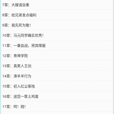
7章：大嫂请自重
8章：给兄弟发点福利
9章：我先死为敬！
10章：马元同学确实优秀！
11章：一番血战，将其降服
12章：育神学院
13章：真男人王剑
14章：沸羊羊行为
15章：初入红尘客栈
16章：送您一筐土鸡蛋
17章：呵！翔！