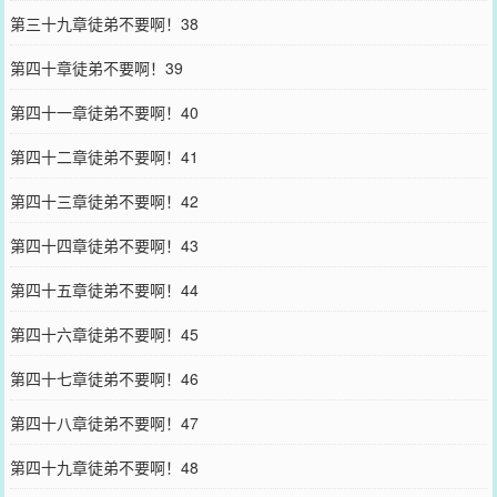
第三十九章徒弟不要啊！38
第四十章徒弟不要啊！39
第四十一章徒弟不要啊！40
第四十二章徒弟不要啊！41
第四十三章徒弟不要啊！42
第四十四章徒弟不要啊！43
第四十五章徒弟不要啊！44
第四十六章徒弟不要啊！45
第四十七章徒弟不要啊！46
第四十八章徒弟不要啊！47
第四十九章徒弟不要啊！48