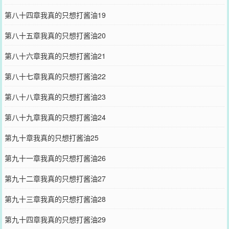
第八十四章我真的只想打酱油19
第八十五章我真的只想打酱油20
第八十六章我真的只想打酱油21
第八十七章我真的只想打酱油22
第八十八章我真的只想打酱油23
第八十九章我真的只想打酱油24
第九十章我真的只想打酱油25
第九十一章我真的只想打酱油26
第九十二章我真的只想打酱油27
第九十三章我真的只想打酱油28
第九十四章我真的只想打酱油29