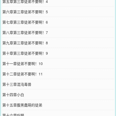
第五章第三章徒弟不要啊！4
第六章第三章徒弟不要啊！5
第七章第三章徒弟不要啊！6
第八章第三章徒弟不要啊！7
第九章第三章徒弟不要啊！8
第十章第三章徒弟不要啊！9
第十一章徒弟不要啊！10
第十二章徒弟不要啊！11
第十三章混沌毒兽
第十四章小白
第十五章腹黑蠢萌的徒弟
第十六章吃醋