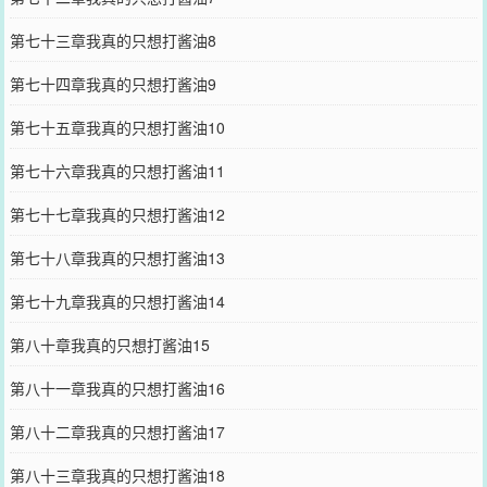
第七十三章我真的只想打酱油8
第七十四章我真的只想打酱油9
第七十五章我真的只想打酱油10
第七十六章我真的只想打酱油11
第七十七章我真的只想打酱油12
第七十八章我真的只想打酱油13
第七十九章我真的只想打酱油14
第八十章我真的只想打酱油15
第八十一章我真的只想打酱油16
第八十二章我真的只想打酱油17
第八十三章我真的只想打酱油18