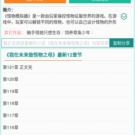
简介：
《怪物模拟器》是一款由玩家操控怪物征服世界的游戏。在游
戏中，玩家可以解锁不同的怪物，也可以自己设计怪物的外形
与属性。郁枝作为这款游戏的骨灰级玩家，不仅用最快速度达成怪物
其它作品：
触手怪她只想生存
/
饲养章鱼少年
/
全图鉴，还设计出大量优秀的原创怪物，被玩家们亲切地称为怪物之
母。游戏通关后，她满足地关上电脑。再一睁眼，穿进了与游戏背景
复制分享
相同的未来世界。*未来人民的生活水深火热。怪物、异象、极端天灾
所有人都在努力地活下去，只有郁枝，
《我在未来做怪物之母》最新12章节
您要是觉得《
我在未来做怪物之母
》还不错的话请不要忘记向您QQ群
和微博微信里的朋友推荐哦！
第121章 正文完
第120章
第119章
第118章
第117章
第116章