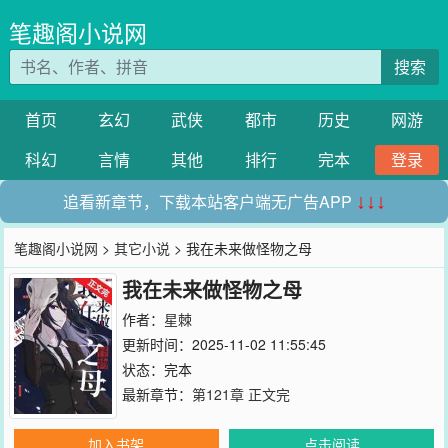
笔趣阁小说网
搜索
首页
玄幻
武侠
都市
历史
网游
科幻
言情
其他
排行
完本
登录
追看新章节，下载本站客户端无广告APP
↓↓↓
笔趣阁小说网
>
其它小说
> 我在未来做怪物之母
我在未来做怪物之母
作者：
星棘
更新时间：2025-11-02 11:55:45
状态：完本
最新章节：
第121章 正文完
加入书架
点击阅读