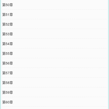
第50章
第51章
第52章
第53章
第54章
第55章
第56章
第57章
第58章
第59章
第60章