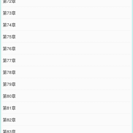
第72章
第73章
第74章
第75章
第76章
第77章
第78章
第79章
第80章
第81章
第82章
第83章