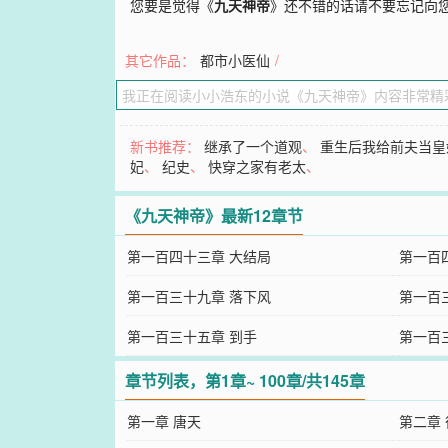
您要是觉得《
九天神帝
》还不错的话请不要忘记向
其它作品：
都市小医仙
/
新书推荐：
继承了一个道观
、
重生后我给前夫当皇
妃
、
纪史
、
快穿之家有老太
、
《九天神帝》最新12章节
第一百四十三章 大结局
第一百
第一百三十九章 落下风
第一百
第一百三十五章 到手
第一百
章节列表，第1章~ 100章/共145章
第一章 唐天
第二章