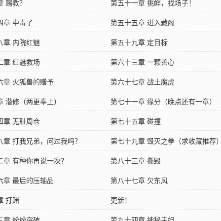
章 赐教？
第五十一章 挑衅，找场子！
四章 中毒了
第五十五章 进入藏阁
八章 内院红魅
第五十九章 定目标
二章 红魅救场
第六十三章 一颗善心
六章 火狐兽的赠予
第六十七章 战土魔虎
章 潜修（两更奉上）
第七十一章 缘分（晚点还有一章）
四章 无耻周仓
第七十五章 碰撞
八章 打我兄弟，问过我吗？
第七十九章 毁灭之拳（求收藏推荐
二章 有种你再说一次？
第八十三章 撕毁
六章 最后的压轴品
第八十七章 欠东风
章 打赌
更新！
三章 纷纷突破
第九十四章 神秘夫妇