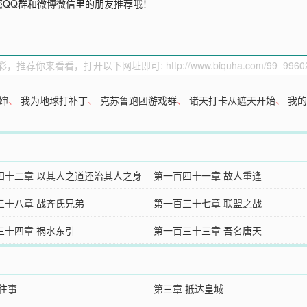
您QQ群和微博微信里的朋友推荐哦！
婶
、
我为地球打补丁
、
克苏鲁跑团游戏群
、
诸天打卡从遮天开始
、
我
四十二章 以其人之道还治其人之身
第一百四十一章 故人重逢
三十八章 战齐氏兄弟
第一百三十七章 联盟之战
三十四章 祸水东引
第一百三十三章 吾名唐天
 往事
第三章 抵达皇城