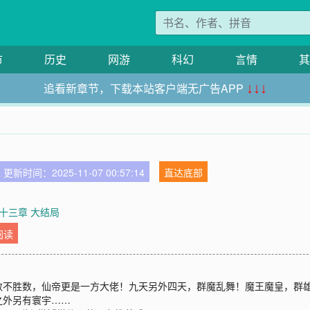
市
历史
网游
科幻
言情
其
追看新章节，下载本站客户端无广告APP
↓↓↓
更新时间：2025-11-07 00:57:14
直达底部
十三章 大结局
阅读
数不胜数，仙帝更是一方大佬！九天另外四天，群魔乱舞！魔王魔皇，群
之外另有寰宇……