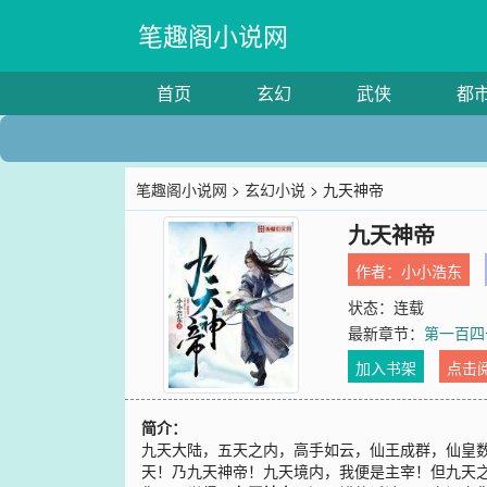
笔趣阁小说网
首页
玄幻
武侠
都
笔趣阁小说网
>
玄幻小说
> 九天神帝
九天神帝
作者：
小小浩东
状态：连载
最新章节：
第一百四
加入书架
点击
简介：
九天大陆，五天之内，高手如云，仙王成群，仙皇
天！乃九天神帝！九天境内，我便是主宰！但九天