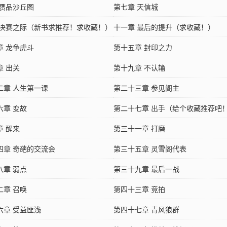
 赝品沙丘图
第七章 天信城
 决赛之际（新书求推荐！求收藏！）
十一章 最后的提升（求收藏！）
章 龙争虎斗
第十五章 封印之力
章 出关
第十九章 不认输
二章 人生第一课
第二十三章 参见阁主
六章 变故
第二十七章 出手（给个收藏推荐吧
章 醒来
第三十一章 打磨
四章 奇葩的交流会
第三十五章 灵雪阁代表
八章 弱点
第三十九章 最后一战
二章 召唤
第四十三章 竞拍
六章 受益匪浅
第四十七章 青风狼群