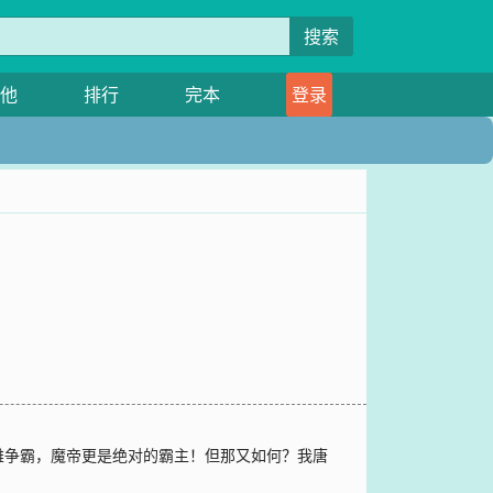
搜索
他
排行
完本
登录
雄争霸，魔帝更是绝对的霸主！但那又如何？我唐