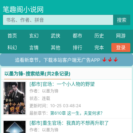
笔趣阁小说网
搜索
首页
玄幻
武侠
都市
历史
网游
科幻
言情
其他
排行
完本
登录
↓↓↓
追看新章节，下载本站客户端无广告APP
以墨为锋-搜索结果(共2条记录)
[都市]官场：一个小人物的野望
作者：
以墨为锋
状态：连载
更新时间：10-25 03:48:24
最新章节：
第610章 这一生，夫复何求？
[都市]重生官场：我真的不想再升职了
作者：
以墨为锋