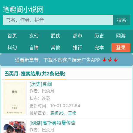
笔趣阁小说网
搜索
首页
玄幻
武侠
都市
历史
网游
科幻
言情
其他
排行
完本
登录
↓↓↓
追看新章节，下载本站客户端无广告APP
巴奀月-搜索结果(共2条记录)
[历史]袁阀
作者：
巴奀月
状态：连载
更新时间：10-01 02:27:54
最新章节：
袁阀95，王侯
[网游]高斯奥特曼传奇
作者：
巴奀月