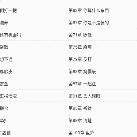
 倒打一耙
第63章 你算什么东西
 赡养
第67章 你是不是装的
 还有机会吗
第71章 贬低
 盗取
第75章 麻烦
 想不通
第79章 反打
 厚脸皮
第83章 窝囊废
 定金
第87章 一起住
 汇报情况
第91章 丢人现眼
 撮合
第95章 祈祷
 牵扯
第99章 清楚
章 店铺
第103章 盘算