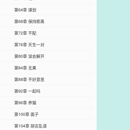
第64章 谋划
第68章 保持距离
第72章 不配
第76章 天生一对
第80章 误会解开
第84章 无果
第88章 不好意思
第92章 一起吗
第96章 养猫
第100章 面子
第104章 胡言乱语