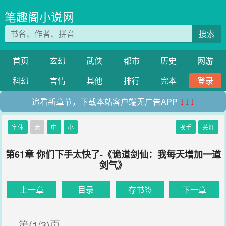
笔趣阁小说网
搜索
首页
玄幻
武侠
都市
历史
网游
科幻
言情
其他
排行
完本
登录
追看新章节，下载本站客户端无广告APP
↓↓↓
字体
大
中
小
换手
关灯
第61章 你们下手太快了-《诡道剑仙：我每天增加一道
剑气》
上一章
目录
存书签
下一章
第(1/3)页