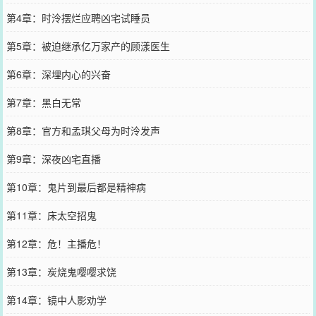
第4章：时泠摆烂应聘凶宅试睡员
第5章：被迫继承亿万家产的顾漾医生
第6章：深埋内心的兴奋
第7章：黑白无常
第8章：官方和孟琪父母为时泠发声
第9章：深夜凶宅直播
第10章：鬼片到最后都是精神病
第11章：床太空招鬼
第12章：危！主播危！
第13章：炭烧鬼嘤嘤求饶
第14章：镜中人影劝学