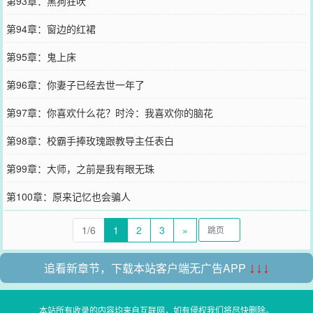
第93章：黑狗狂吠
第94章：窗边的红裙
第95章：鬼上床
第96章：你妻子已经去世一年了
第97章：你喜欢什么花？时泠：我喜欢你的脑花
第98章：校霸手捧玫瑰跟教导主任表白
第99章：大师，之前是我有眼无珠
第100章：原来记忆也会骗人
1/6
1
2
3
»
追看新章节，下载本站客户端无广告APP
↓↓↓
本站所有收录的内容均来自互联网，如有侵权我们将尽快删除。