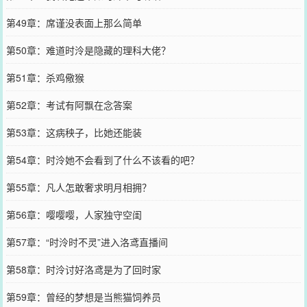
第49章：席谨没表面上那么简单
第50章：难道时泠是隐藏的理科大佬？
第51章：杀鸡儆猴
第52章：考试有阿飘在念答案
第53章：这病秧子，比她还能装
第54章：时泠她不会看到了什么不该看的吧？
第55章：凡人怎敢奢求明月相拥？
第56章：嘤嘤嘤，人家独守空闺
第57章：“时泠时不灵”进入洛鸢直播间
第58章：时泠讨好洛鸢是为了回时家
第59章：曾经的梦想是当熊猫饲养员