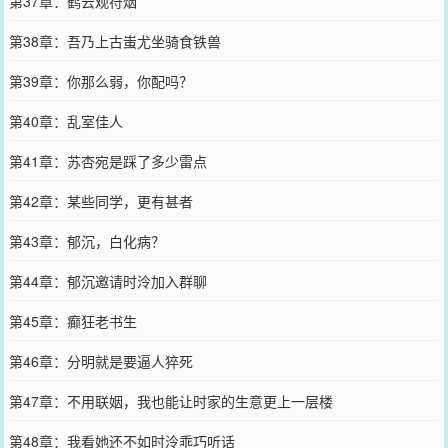
第37章：鹤云观符烟
第38章：吾乃上古蚩尤坐骑食铁兽
第39章：你那么弱，你配吗？
第40章：乱室佳人
第41章：苏杏宛是踩了多少雷点
第42章：某些同学，更有甚者
第43章：郁沉，白化病？
第44章：郁沉邀请时泠加入群聊
第45章：癫狂老书生
第46章：分明就是要逼人猝死
第47章：不用联姻，我也能让时家的生意更上一层楼
第48章：我看她还不如时泠乖巧听话