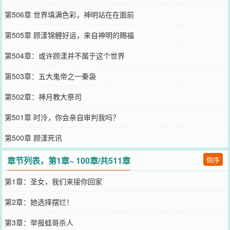
第506章 世界填满色彩，神明站在在面前
第505章 顾漾锦鲤好运，来自神明的赐福
第504章：或许顾漾并不属于这个世界
第503章：五大鬼帝之一秦袅
第502章：神月教大祭司
第501章 时泠，你会亲自审判我吗？
第500章 顾漾死讯
章节列表，第1章~ 100章/共511章
倒序
第1章：圣女，我们来接你回家
第2章：她选择摆烂！
第3章：举报蛙哥杀人