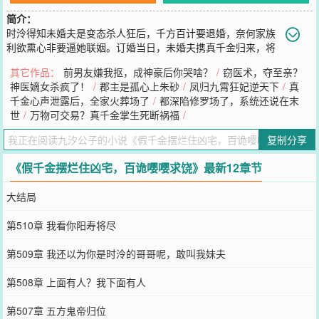
简介：
时泠得知未婚夫是变态杀人狂后，千方百计要退婚，奈何家族
利欲熏心非要逼她联姻。订婚当日，未婚夫携真千金归来，将
时泠扫地出门。时泠果断滚蛋，选择摆烂，住进了吓死几任试睡员的
其它作品：
前男友嫌我抠，成神豪后你哭啥？
/
窃医术，夺至亲？
豪华凶宅。开始——时泠：“世界是物质的，鬼是虚无的。”网友：“主
神医嫡女杀疯了！
/
郡主是孤心上朱砂
/
凤归九霄狂妃逆天下
/
真
播以后有得你哭的！”后来——时泠：“嘤嘤嘤，鬼好可怕。”被揍得鼻
千金心声泄露后，全家火葬场了
/
都深陷修罗场了，系统还说在末
青脸肿的鬼和目瞪口呆的网友：“……特么地你更可怕吧。”……综艺
世
/
万物可交易？真千金掌生死断祸福
/
之上，时泠跟真千金、前未婚夫狭路相逢，网友激动：两女争一男，
给我打起来！结果，打起来的竟是洛鸢和席谨？时泠竟是他俩白月
复制分享
光？众人以为时泠是被赶出豪门的小可怜，但后来各界大佬纷纷求她
帮忙物理驱鬼。再后来，想她的风还是吹到了阴间，就连地府大佬都
《假千金摆烂住凶宅，百诡嘤嘤求饶》最新12章节
求她相助。……小剧场：某法外狂徒：“敢惹我？你死定了，我上面有
人！”时泠：“我下面有人。”判官生死簿上阳寿一笔勾销，法外狂徒阎
大结局
王殿上哭着求饶。
您要是觉得《
假千金摆烂住凶宅，百诡嘤嘤求饶
》还不错的话请不要
第510章 我看你阳寿将尽
忘记向您QQ群和微博微信里的朋友推荐哦！
第509章 我还以为你是时泠的哥哥呢，敢叫我妹夫
第508章 上面有人？我下面有人
第507章 五方鬼帝归位