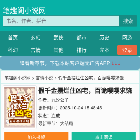
笔趣阁小说网
搜索
首页
玄幻
武侠
都市
历史
网游
科幻
言情
其他
排行
完本
登录
追看新章节，下载本站客户端无广告APP
↓↓↓
笔趣阁小说网
>
言情小说
> 假千金摆烂住凶宅，百诡嘤嘤求饶
假千金摆烂住凶宅，百诡嘤嘤求饶
作者：
九汐公子
更新时间：2025-10-24 15:48:45
状态：连载
最新章节：
大结局
加入书架
点击阅读