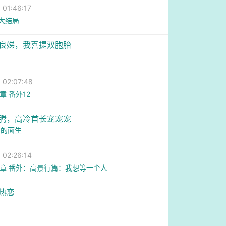
1:46:17
 大结局
子良娣，我喜提双胞胎
02:07:48
章 番外12
闹腾，高冷首长宠宠宠
鱼的面生
2:26:14
7章 番外：高景行篇：我想等一个人
夏热恋