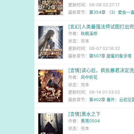
更新时间：06-08 02:27:17
最新章节：
第354章 （3）爱会一
[玄幻]人类最强法师试图打出
作者：
秋枫溪桥
状态：完本
更新时间：06-07 02:16:32
最新章节：
第507章 甜蜜的象牙塔
[言情]读心后，疯批暴君决定
作者：
风中折花
状态：完本
更新时间：06-14 01:33:02
最新章节：
第402章 番外：云初见
[言情]黑水之下
作者：
黄亮0504
状态：完本