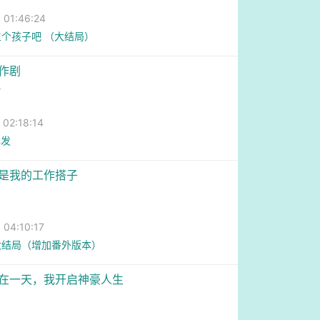
1:46:24
 生个孩子吧 （大结局）
恶作剧
鸦
2:18:14
已发
派是我的工作搭子
4:10:17
 大结局（增加番外版本）
存在一天，我开启神豪人生