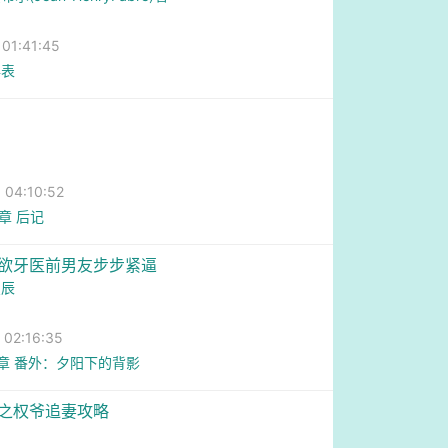
1:41:45
年表
4:10:52
3章 后记
禁欲牙医前男友步步紧逼
星辰
2:16:35
1章 番外：夕阳下的背影
婚之权爷追妻攻略