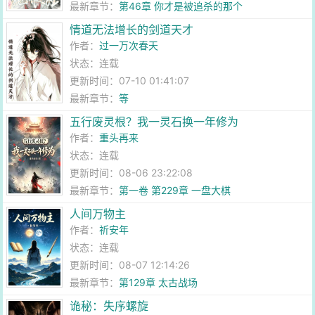
最新章节：
第46章 你才是被追杀的那个
情道无法增长的剑道天才
作者：
过一万次春天
状态：连载
更新时间：07-10 01:41:07
最新章节：
等
五行废灵根？我一灵石换一年修为
作者：
重头再来
状态：连载
更新时间：08-06 23:22:08
最新章节：
第一卷 第229章 一盘大棋
人间万物主
作者：
祈安年
状态：连载
更新时间：08-07 12:14:26
最新章节：
第129章 太古战场
诡秘：失序螺旋